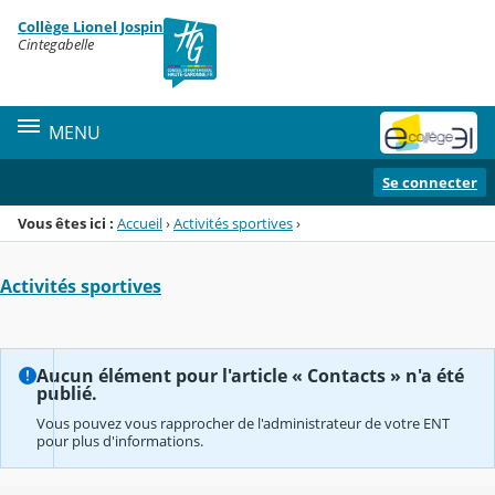
Panneau de gestion des cookies
Collège Lionel Jospin
Menu de la rubrique
Contenu
Cintegabelle
MENU
Se connecter
Vous êtes ici :
Accueil
›
Activités sportives
›
Activités sportives
Aucun élément pour l'article « Contacts » n'a été
publié.
Vous pouvez vous rapprocher de l'administrateur de votre ENT
pour plus d'informations.