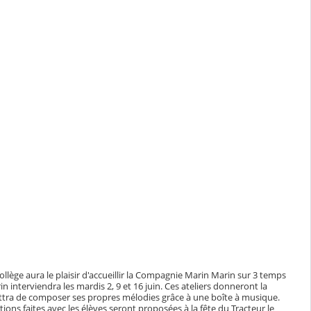
collège aura le plaisir d'accueillir la Compagnie Marin Marin sur 3 temps
interviendra les mardis 2, 9 et 16 juin. Ces ateliers donneront la
mettra de composer ses propres mélodies grâce à une boîte à musique.
éations faites avec les élèves seront proposées à la fête du Tracteur le