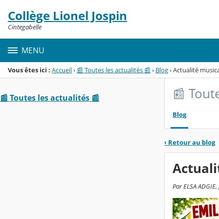
Panneau de gestion des cookies
Collège Lionel Jospin
Menu de la rubrique
Contenu
Cintegabelle
MENU
Vous êtes ici :
Accueil
›
📰 Toutes les actualités 📰
›
Blog
›
Actualité music
📰 Toute
📰 Toutes les actualités 📰
Blog
‹
Retour au blog
Actuali
Par ELSA ADGIE, 