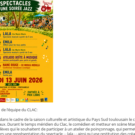
de l'équipe du CLAC:
dans le cadre de la saison culturelle et artistique du Pays Sud toulousain le 
aux. Durant le temps méridien du Clac, le comédien et metteur en scène Marin 
 élèves qui le souhaitent de participer à un atelier de poinçonnage, qui per
ers une représentation du spectacle ·.· lala ·.· ainsi qu'une restitution des cr