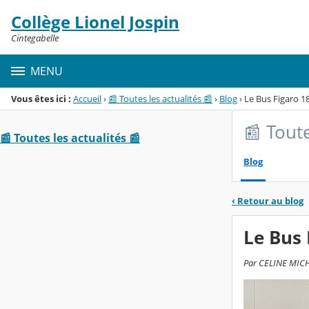
Panneau de gestion des cookies
Collège Lionel Jospin
Menu de la rubrique
Contenu
Cintegabelle
MENU
Vous êtes ici :
Accueil
›
📰 Toutes les actualités 📰
›
Blog
›
Le Bus Figaro 1
📰 Toute
📰 Toutes les actualités 📰
Blog
‹
Retour au blog
Le Bus 
Par CELINE MICHE