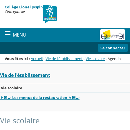
Panneau de gestion des cookies
Collège Lionel Jospin
Menu de la rubrique
Contenu
Cintegabelle
MENU
Se connecter
Vous êtes ici :
Accueil
›
Vie de l'établissement
›
Vie scolaire
›
Agenda
Vie de l'établissement
Vie scolaire
👨🏼‍🍳 Les menus de la restauration 👨🏼‍🍳
Vie scolaire