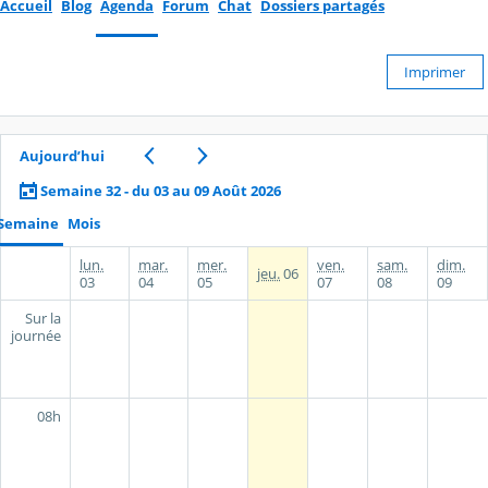
Accueil
Blog
Agenda
Forum
Chat
Dossiers partagés
Imprimer
Aujourd’hui
Semaine 32 - du 03 au 09 Août 2026
Semaine
Mois
lun.
mar.
mer.
ven.
sam.
dim.
jeu.
06
03
04
05
07
08
09
Sur la
journée
08h